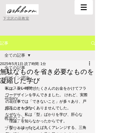
下北沢の花教室
記事
全ての記事
2025年5月1日
読了時間: 1分
全ての記事
無駄なものを省き必要なものを
デザイン理論
凝縮した学び
レッスンレポート
私は、長い時間とたくさんのお金をかけてフラ
ワーデザインを学んできました。 けれど、実際
花diary
の花仕事では「できないこと」が多々あり、戸
お花のオーダー
惑うことも少なくありませんでした。
なぜなら、私は「型」ばかりを学び、肝心な
教室のこと
「理論」を知らなかったからです。
「型」とは、たとえば丸くアレンジする、三角
フラワーデザイン