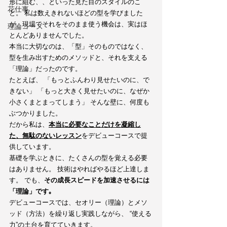
形に組む、、といった見た目のスタイルのこ
花仕事
と。 私は数えきれないほどの型を学びました
が、現場でそれをそのまま使う機会は、実はほ
理論コース
とんどありませんでした。
本当に大切なのは、「型」そのものではなく、
型を生み出すためのメソッドと、それを支える
「理論」だったのです。
たとえば、 「もっとふんわり見せたいのに、で
きない」 「もっと大きく見せたいのに、なぜか
小さくまとまってしまう」 そんな壁に、何度も
ぶつかりました。
だから私は、
本当に必要なことだけを凝縮し
た、無駄のないレッスン
をデビューコースで提
供しています。
基礎を学ぶときに、たくさんの型を覚える必要
はありません。 技術はやればやるほど上達しま
す。 でも、
その成長スピードを加速させるには
「理論」です｡
デビューコースでは、セオリー（理論）とメソ
ッド（方法）を繰り返し実践しながら、 “使える
力”の土台を育てていきます。