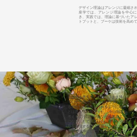
デザイン理論はアレンジに凝縮さ
座学では、アレンジ理論を中心に
き、
​実践では、理論に基づいたア
トプットと、ブーケは技術を高め
前は何も考えず、ただ思うまま挿し
ていた。 なぜこういうテイストにな
るのかなどを考えられるようになる
とは思っていなかった。 今は物語を
考えるようにアレンジが出来るよう
になり、とても楽しい。 テーマや語
りを表現するには理論がこんなにも
大切で後押ししてくれるものになる
とは思っていなかったです。（教室