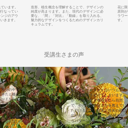
れています。
造形、植生概念を理解することで、デザインの
花に限
行なってい
純度が高まります。また、現代のデザインに必
原則が
レンジのアウ
要な、「間」「対比」「動線」を取り入れる、
ラワー
ていきます。
魅力的なデザインをつくるためのデザインカリ
す。
キュラムです。
受講生さまの声
自分の中で一本しっかりした軸がで
私のアレンジメントはいつもかた
きたと感じました。昔からあるメソ
く、真面目さがでてしまいます
ッドをしっかり身につけつつ、それ
が、それをどう表現したら自然
をモダンなデザインに落とし込んだ
で、やわらかくなるかを教えてい
レッスンを受けられたことで、再現
ただけるので、確実に技術の幅は
性のあるスキルを身につけることが
広がりました。 あと、毎回ちが
できたと感じられています。
うパターンのレッスンなので、表
（会社員T.Yさん）
現の自由度が上がりました。