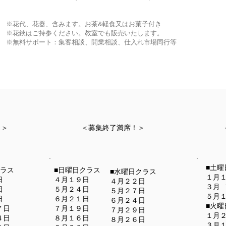
※花代、花器、含みます。お茶&軽食又はお菓子付き
​※花鋏はご持参ください。教室でも販売いたします。
※無料サポート：集客相談、開業相談、仕入れ市場同行等
ス＞
＜募集終了満席！＞
■土曜
クラス
■日曜日クラス
■水曜日クラス
１月
日
４月１９日
４月２２日
３月
日
５月２４日
５月２７日
​５月
日
６月２１日
６月２４日
■火曜
７日
７月１９日
７月２９日
１月
４日
８月１６日
８月２６日
３月