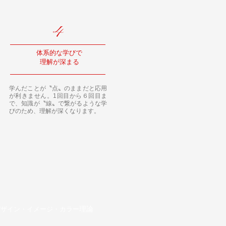
4
体系的な学びで
​理解が深まる
学んだことが〝点〟のままだと応用
が利きません。1回目から６回目ま
で、知識が〝線〟で繋がるような学
びのため、理解が深くなります。
理論
デザイン・イメージ・カラー