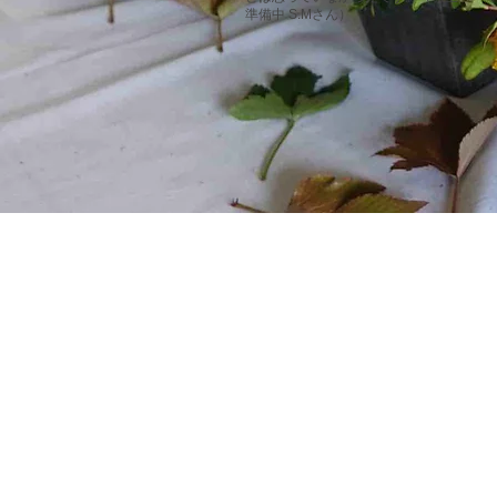
準備中
S.Mさん）