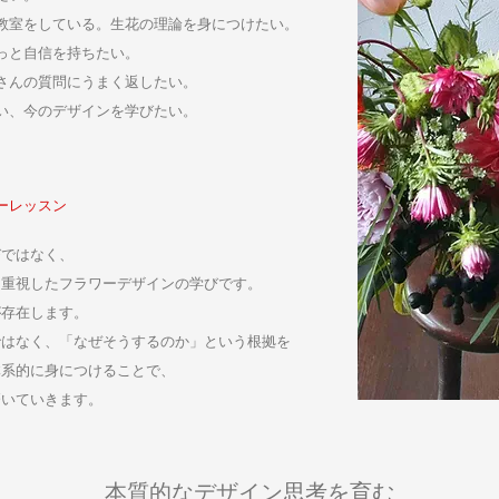
教室をしている。生花の理論を身につけたい。
っと自信を持ちたい。
徒さんの質問にうまく返したい。
ない、今のデザインを学びたい。
ーレッスン
びではなく、
を重視
したフラワーデザインの学びです。
が存在します。
ではなく、「なぜそうするのか」という根拠を
体系的に身につけることで、
磨いていきます。
本質的なデザイン思考を育む