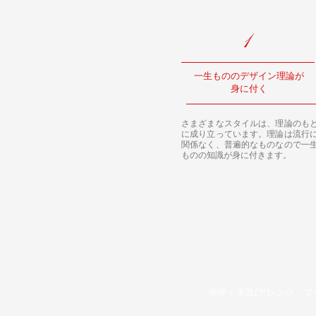
1
​一生もののデザイン理論が
身に付く
さまざまなスタイルは、理論のも
に成り立っています。理論は流行
関係なく、普遍的なものなので一
ものの知識が身に付きます。
座学＋
実践(アレンジ・ブ