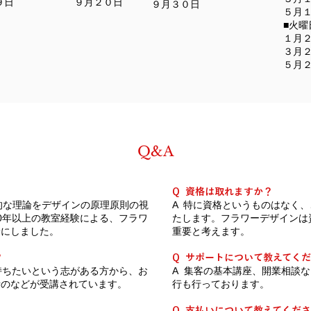
９日
９月２０日
９月３０日
​５月
■火曜
１月
３月
​５月
Q&A
Q 資格は取れますか？
的な理論をデザインの原理原則の視
A 特に資格というも​のはなく
0年以上の教室経験による、フラワ
たします。フラワーデザインは
論にしました。
重要と考えます。
？
Q サポートについて教えてく
に持ちたいという志がある方から、お
A 集客の基本講座、開業相談
者のなどが受講されています。
行も行っております。
Q 支払いについて教えてくだ