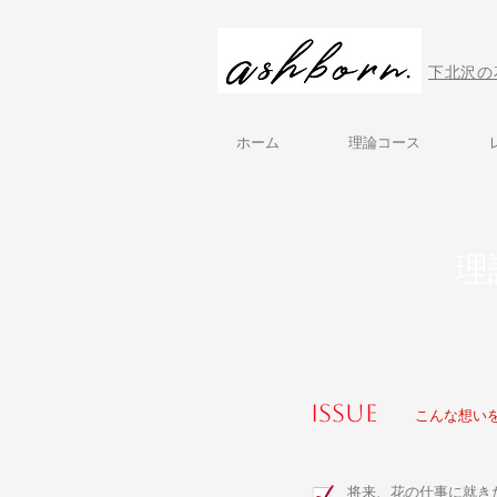
下北沢の
ホーム
理論コース
理
ISSUE
こんな想い
将来、花の仕事に就き