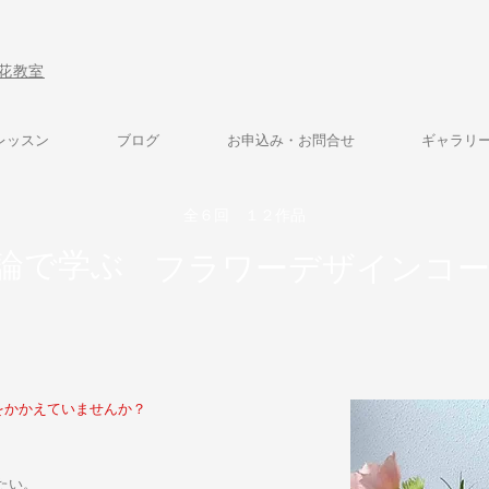
花教室
レッスン
ブログ
お申込み・お問合せ
ギャラリ
​全６回 １２作品
論で学ぶ
フラワーデザインコ
をかかえていませんか？
たい。