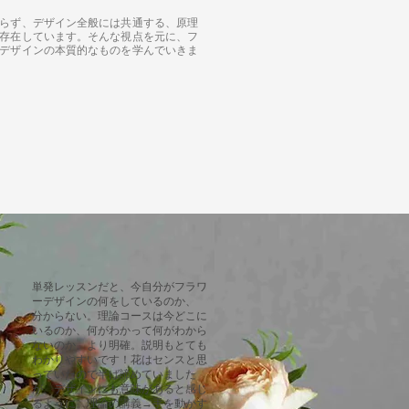
らず、デザイン全般には共通する、原理
存在しています。そんな視点を元に、フ
デザインの本質的なものを学んでいきま
単発レッスンだと、今自分がフラワ
ーデザインの何をしているのか、
分からない。理論コースは今どこに
いるのか、何がわかって何がわから
ないのか、
より明確。説明もとても
わかりやすいです！花はセンスと思
っていたので半ば諦めていました
が、デザインにも意味があると感じ
るように。理論の講義→手を動かす