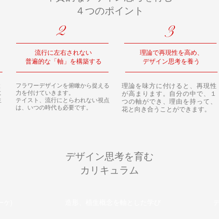
４つのポイント
2
3
流行に左右されない
理論で再現性を高め、
​普遍的な「軸」を構築する
デザイン思考を養う
と
​フラワーデザインを俯瞰から捉える
理論を味方に付けると、再現性
に
力を付けていきます。
が高まります。自分の中で、１
生
テイスト、流行にとらわれない視点
つの軸ができ、理由を持って、
は、いつの時代も必要です。
花と向き合うことができます。
​デザイン思考を育む
カリキュラム
造形、植生概念を軸とした学び
ーケ)