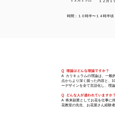
１２月１５日
１２月１
時間：１０時半〜１４時半頃
Q 理論はどんな理論ですか？
A カリキュラムの理論は、一般
点からより深く掘った内容と、1
ーデザインを全て言語化し、理
Q どんな人が通われていますか
A ​​将来副業としてお花を仕事
花教室の先生、お花屋さん経験