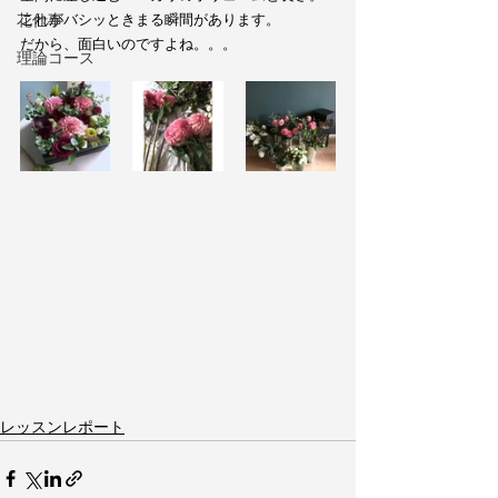
花仕事
これがバシッときまる瞬間があります。
だから、面白いのですよね。。。
理論コース
レッスンレポート