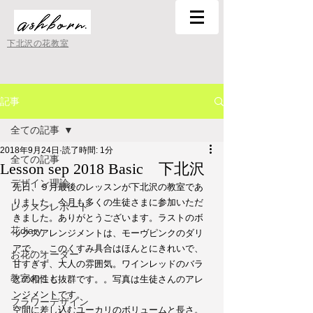
下北沢の花教室
記事
全ての記事
2018年9月24日
読了時間: 1分
全ての記事
Lesson sep 2018 Basic 下北沢
デザイン理論
先日、９月最後のレッスンが下北沢の教室であ
りました。今月も多くの生徒さまに参加いただ
レッスンレポート
きました。ありがとうございます。ラストのボ
花diary
ックスアレンジメントは、モーヴピンクのダリ
アで。。このくすみ具合はほんとにきれいで、
お花のオーダー
甘すぎず、大人の雰囲気。ワインレッドのバラ
教室のこと
との相性も抜群です。。写真は生徒さんのアレ
ンジメントです。
フラワーデザイン
空間に差し込むユーカリのボリュームと長さ。