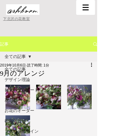
下北沢の花教室
記事
全ての記事
2019年10月6日
読了時間: 1分
全ての記事
9月のアレンジ
デザイン理論
レッスンレポート
花diary
お花のオーダー
教室のこと
フラワーデザイン