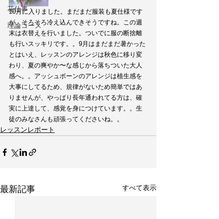
花仕事
10月に入りました。まだまだ服装も夏仕様です
が、そろそろ冷え込んできそうですね。この週
理論コース
末は衣替えを行いました。ついでに服の断捨離
も行いスッキリです。。9月はまだまだ暑かった
とはいえ、レッスンのアレンジは秋色に移り変
わり、夏の爽やか〜な感じから落ちついた大人
感へ。。アッシュボーンのアレンジは植生感を
大事にしてるため、規律がないため簡単ではあ
りませんが、やっぱり長年通われてる方は、確
実に上達して、感覚を身につけています。。生
徒のみなさんも頑張ってくださいね。。
レッスンレポート
すべて表示
最新記事