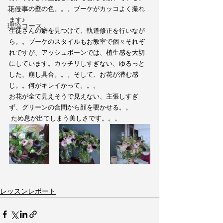
花仕事
トリエの壁の色。。。ブーケがカッコよく撮れ
ます♪
理論コース
生徒さんの癖を見つけて、軌道修正を行いなが
ら。。ブーケのスタイルもお教室で個々それぞ
れですが、アッシュボーンでは、植生感を大切
にしています。カッチリしすぎない、ゆるっと
した、崩し具合。。。そして、お花が潜む感
じ。。何がキレイかって。。。
お花が全て見えそうで見えない、主張しすぎ
ず、グリーンの合間から顔を覗かせる。。
 ため息が出てしまう美しさです。。。
レッスンレポート