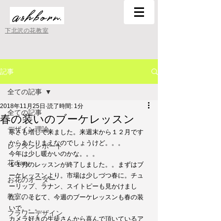
下北沢の花教室
記事
全ての記事
2018年11月25日
読了時間: 1分
全ての記事
春の装いのブーケレッスン
デザイン理論
寒さも増して来ました。来週末から１２月です
からあたりまえなのでしょうけど。。。
レッスンレポート
今年は少し暖かいのかな。。。
花diary
１１月のレッスンが終了しました。。まずはブ
ーケレッスンより。市場は少しづつ春に。チュ
お花のオーダー
ーリップ、ラナン、スイトピーも見かけまし
教室のこと
た。。そして、今週のブーケレッスンも春の装
いで。。。
フラワーデザイン
カメラ好きの生徒さんから喜んで頂いているア